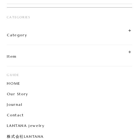
CATEGORIES
AKASHOBIN RING
2024/09/16
Category
とても素敵なお品物で、丁寧に対応していただきあ
りがとうございました。 また機会があれば宜しくお
願い致します。
Item
GUIDE
HOME
Our Story
Journal
Contact
LANTANA jewelry
株式会社LANTANA