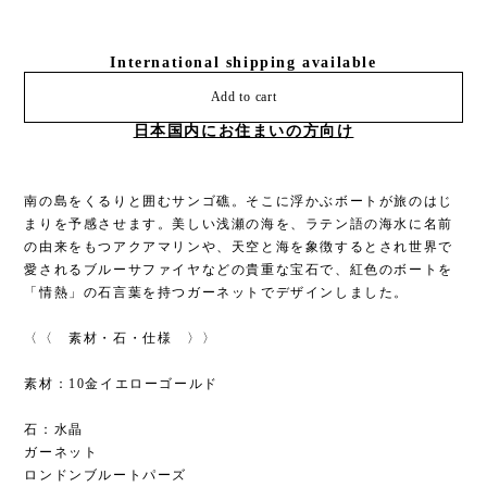
International shipping available
Add to cart
日本国内にお住まいの方向け
南の島をくるりと囲むサンゴ礁。そこに浮かぶボートが旅のはじ
まりを予感させます。美しい浅瀬の海を、ラテン語の海水に名前
の由来をもつアクアマリンや、天空と海を象徴するとされ世界で
愛されるブルーサファイヤなどの貴重な宝石で、紅色のボートを
「情熱」の石言葉を持つガーネットでデザインしました。
〈〈 素材・石・仕様 〉〉
素材：10金イエローゴールド
石：水晶
ガーネット
ロンドンブルートパーズ