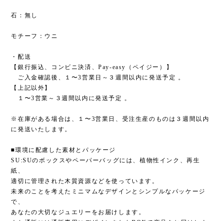
石：無し
モチーフ：ウニ
・配送
【銀行振込、コンビニ決済、Pay-easy（ペイジー）】
ご入金確認後、１〜3営業日～３週間以内に発送予定 。
【上記以外】
１〜3営業～３週間以内に発送予定 。
※在庫がある場合は、１〜3営業日、受注生産のものは３週間以内
に発送いたします。
■環境に配慮した素材とパッケージ
SU:SUのボックスやペーパーバッグには、植物性インク、再生
紙、
適切に管理された木質資源などを使っています。
未来のことを考えたミニマムなデザインとシンプルなパッケージ
で、
あなたの大切なジュエリーをお届けします。