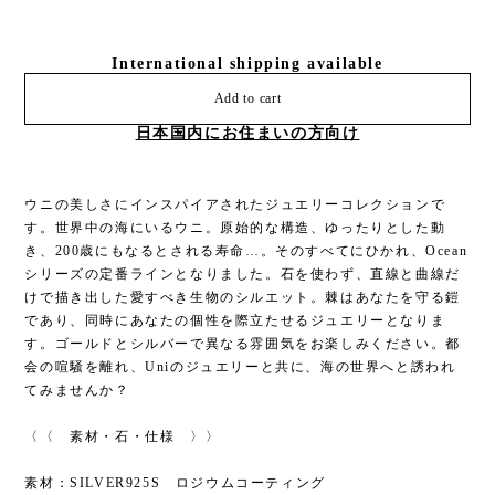
International shipping available
Add to cart
日本国内にお住まいの方向け
ウニの美しさにインスパイアされたジュエリーコレクションで
す。世界中の海にいるウニ。原始的な構造、ゆったりとした動
き、200歳にもなるとされる寿命…。そのすべてにひかれ、Ocean
シリーズの定番ラインとなりました。石を使わず、直線と曲線だ
けで描き出した愛すべき生物のシルエット。棘はあなたを守る鎧
であり、同時にあなたの個性を際立たせるジュエリーとなりま
す。ゴールドとシルバーで異なる雰囲気をお楽しみください。都
会の喧騒を離れ、Uniのジュエリーと共に、海の世界へと誘われ
てみませんか？
〈〈 素材・石・仕様 〉〉
素材：SILVER925S ロジウムコーティング