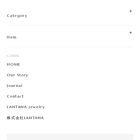
AKASHOBIN RING
2024/09/16
Category
とても素敵なお品物で、丁寧に対応していただきあ
りがとうございました。 また機会があれば宜しくお
願い致します。
Item
GUIDE
HOME
Our Story
Journal
Contact
LANTANA jewelry
株式会社LANTANA