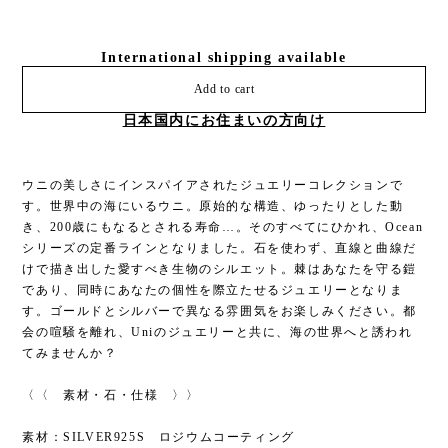
International shipping available
Add to cart
日本国内にお住まいの方向け
ウニの美しさにインスパイアされたジュエリーコレクションで
す。世界中の海にいるウニ。原始的な構造、ゆったりとした動
き、200歳にもなるとされる寿命…。そのすべてにひかれ、Ocean
シリーズの定番ラインとなりました。石を使わず、直線と曲線だ
けで描き出した愛すべき生物のシルエット。棘はあなたを守る鎧
であり、同時にあなたの個性を際立たせるジュエリーとなりま
す。ゴールドとシルバーで異なる雰囲気をお楽しみください。都
会の喧騒を離れ、Uniのジュエリーと共に、海の世界へと誘われ
てみませんか？
〈〈 素材・石・仕様 〉〉
素材：SILVER925S ロジウムコーティング