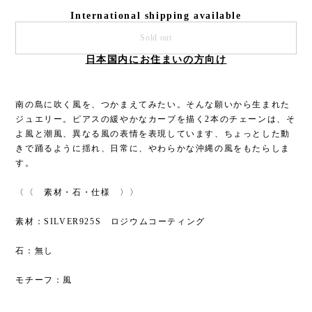
International shipping available
Sold out
日本国内にお住まいの方向け
南の島に吹く風を、つかまえてみたい。そんな願いから生まれた
ジュエリー。ピアスの緩やかなカーブを描く2本のチェーンは、そ
よ風と潮風、異なる風の表情を表現しています、ちょっとした動
きで踊るように揺れ、日常に、やわらかな沖縄の風をもたらしま
す。
〈〈 素材・石・仕様 〉〉
素材：SILVER925S ロジウムコーティング
石：無し
モチーフ：風