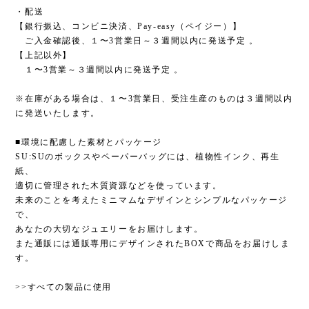
・配送
【銀行振込、コンビニ決済、Pay-easy（ペイジー）】
ご入金確認後、１〜3営業日～３週間以内に発送予定 。
【上記以外】
１〜3営業～３週間以内に発送予定 。
※在庫がある場合は、１〜3営業日、受注生産のものは３週間以内
に発送いたします。
■環境に配慮した素材とパッケージ
SU:SUのボックスやペーパーバッグには、植物性インク、再生
紙、
適切に管理された木質資源などを使っています。
未来のことを考えたミニマムなデザインとシンプルなパッケージ
で、
あなたの大切なジュエリーをお届けします。
また通販には通販専用にデザインされたBOXで商品をお届けしま
す。
>>すべての製品に使用