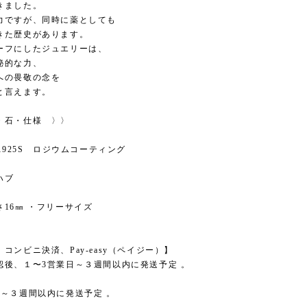
きました。
力ですが、同時に薬としても
きた歴史があります。
ーフにしたジュエリーは、
秘的な力、
への畏敬の念を
と言えます。
・石・仕様 〉〉
ER925S ロジウムコーティング
ハブ
16㎜ ・フリーサイズ
コンビニ決済、Pay-easy（ペイジー）】
後、１〜3営業日～３週間以内に発送予定 。
】
～３週間以内に発送予定 。