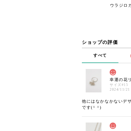
ウラジロ
ショップの評価
すべて
幸運の花
サイズ#15
2024/11/21
他にはなかなかないデ
です(^ ^)