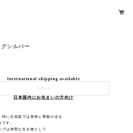
ングシルバー
International shipping available
Sold out
日本国内にお住まいの方向け
、特に石垣島では畏怖と尊敬の念を
在です。
ハブは神聖な生き物として