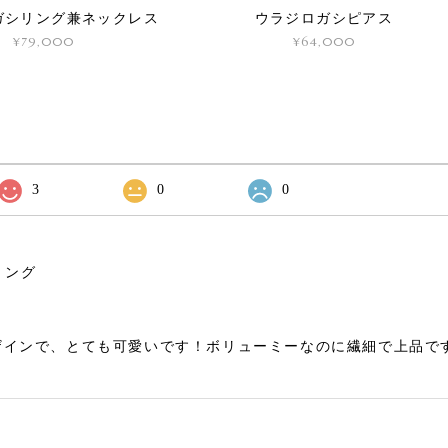
ガシリング兼ネックレス
ウラジロガシピアス
¥79,000
¥64,000
3
0
0
リング
ザインで、とても可愛いです！ボリューミーなのに繊細で上品で