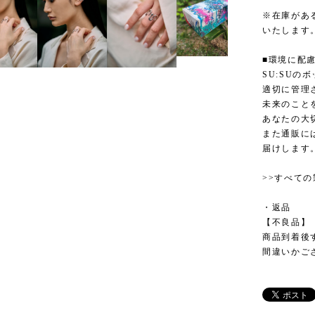
※在庫があ
いたします
■環境に配
SU:SU
適切に管理
未来のこと
あなたの大
また通販に
届けします
>>すべて
・返品
【不良品】
商品到着後
間違いかご