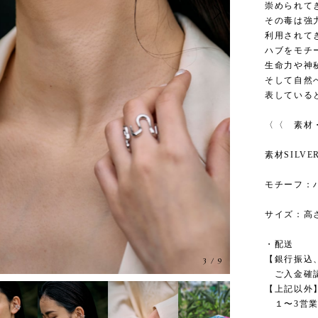
崇められて
その毒は強
利用されて
ハブをモチ
生命力や神
そして自然
表している
〈〈 素材
素材SILV
モチーフ：
サイズ：高さ
・配送
【銀行振込、
3
/
9
ご入金確認
【上記以外
１〜3営業