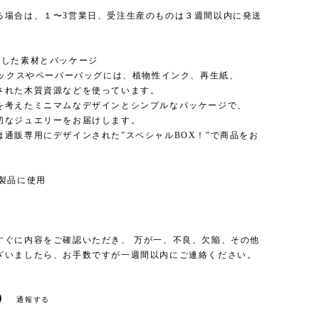
る場合は、１〜3営業日、受注生産のものは３週間以内に発送
。
慮した素材とパッケージ
のボックスやペーパーバッグには、植物性インク、再生紙、
された木質資源などを使っています。
を考えたミニマムなデザインとシンプルなパッケージで、
切なジュエリーをお届けします。
は通販専用にデザインされた”スペシャルBOX！”で商品をお
。
の製品に使用
すぐに内容をご確認いただき、 万が一、不良、欠陥、その他
ざいましたら、お手数ですが一週間以内にご連絡ください。
通報する